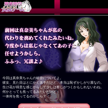
退
今回は真奈美ちゃんの秘密についてよ。
彼女、見た目はとにかく派手だけど、本当は恥ずかしがり屋なの。
生け花が得意な感じからして少しは察しがつくかもしれないわね。
何かとっても焦ってるみたいだけど、
一体何を焦ってるのかしら？